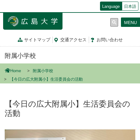
メ
Language
日本語
イ
ン
MENU
コ
ン
テ
サイトマップ
交通
アクセス
お問
い
合
わ
せ
ン
ツ
附属小学校
に
移
動
Home
附属小学校
【今日の広大附属小】生活委員会の活動
【今日の広大附属小】生活委員会の
活動