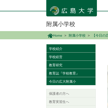
メ
イ
ン
コ
ン
附属小学校
テ
ン
Home
附属小学校
【今日の
ツ
に
移
学校紹介
動
学校経営
教育研究
教育誌『学校教育』
今日の広大附属小
保護者の方へ
教育実習生へ