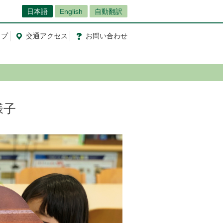
日本語
English
自動翻訳
ップ
交通
アクセス
お問
い
合
わ
せ
様子