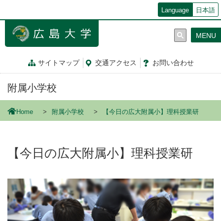
メ
Language
日本語
イ
ン
MENU
コ
ン
テ
サイトマップ
交通
アクセス
お問
い
合
わ
せ
ン
ツ
附属小学校
に
移
動
Home
附属小学校
【今日の広大附属小】理科授業研
【今日の広大附属小】理科授業研