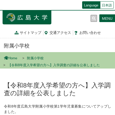
メ
Language
日本語
イ
ン
MENU
コ
ン
テ
サイトマップ
交通
アクセス
お問
い
合
わ
せ
ン
ツ
附属小学校
に
移
動
Home
附属小学校
【令和8年度入学希望の方へ】入学調査の詳細を公表しました
【令和8年度入学希望の方へ】入学調
査の詳細を公表しました
令和8年度広島大学附属小学校第1学年児童募集についてアップし
ました。