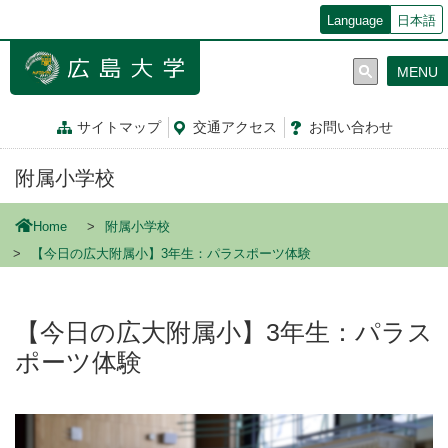
メ
Language
日本語
イ
ン
MENU
コ
ン
テ
サイトマップ
交通
アクセス
お問
い
合
わ
せ
ン
ツ
附属小学校
に
移
動
Home
附属小学校
【今日の広大附属小】3年生：パラスポーツ体験
【今日の広大附属小】3年生：パラス
ポーツ体験