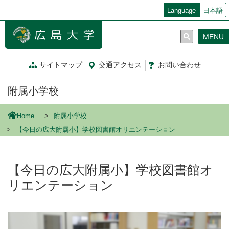
メ
Language
日本語
イ
ン
MENU
コ
ン
テ
サイトマップ
交通
アクセス
お問
い
合
わ
せ
ン
ツ
附属小学校
に
移
動
Home
附属小学校
【今日の広大附属小】学校図書館オリエンテーション
【今日の広大附属小】学校図書館オ
リエンテーション