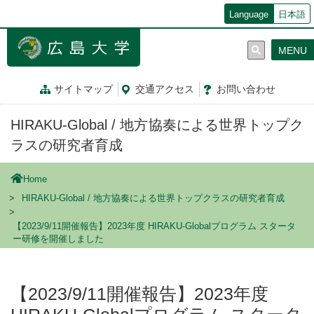
メ
Language
日本語
イ
ン
MENU
コ
ン
テ
サイトマップ
交通
アクセス
お問
い
合
わ
せ
ン
ツ
HIRAKU-Global / 地方協奏による世界トップク
に
移
ラスの研究者育成
動
Home
HIRAKU-Global / 地方協奏による世界トップクラスの研究者育成
【2023/9/11開催報告】2023年度 HIRAKU-Globalプログラム スタータ
ー研修を開催しました
【2023/9/11開催報告】2023年度