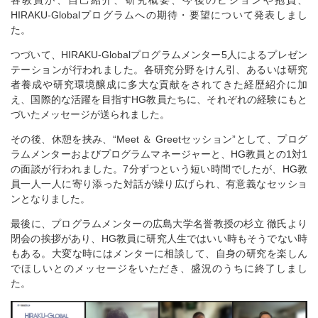
HIRAKU-Globalプログラムへの期待・要望について発表しまし
た。
つづいて、HIRAKU-Globalプログラムメンター5人によるプレゼン
テーションが行われました。各研究分野をけん引、あるいは研究
者養成や研究環境醸成に多大な貢献をされてきた経歴紹介に加
え、国際的な活躍を目指すHG教員たちに、それぞれの経験にもと
づいたメッセージが送られました。
その後、休憩を挟み、“Meet ＆ Greetセッション”として、プログ
ラムメンターおよびプログラムマネージャーと、HG教員との1対1
の面談が行われました。7分ずつという短い時間でしたが、HG教
員一人一人に寄り添った対話が繰り広げられ、有意義なセッショ
ンとなりました。
最後に、プログラムメンターの広島大学名誉教授の杉立 徹氏より
閉会の挨拶があり、HG教員に研究人生ではいい時もそうでない時
もある。大変な時にはメンターに相談して、自身の研究を楽しん
でほしいとのメッセージをいただき、盛況のうちに終了しまし
た。