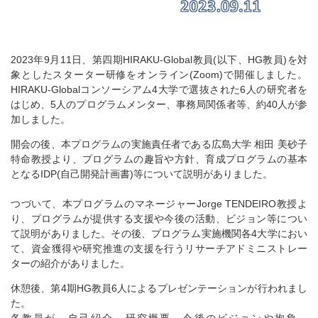
2023年9月11日、第四期HIRAKU-Global教員(以下、HG教員)を対
象としたスターター研修をオンライン(Zoom)で開催しました。
HIRAKU-Globalコンソーシアム4大学で選抜された6人の研究者を
はじめ、5人のプログラムメンター、事務局関係者等、約40人が参
加しました。
開会の後、本プログラムの実施責任者である広島大学 相田 美砂子
特命教授より、プログラムの趣旨や方針、育成プログラムの基本
となるIDP(自己開発計画書)等について説明がありました。
つづいて、本プログラムのマネージャーJorge TENDEIRO教授よ
り、プログラムが提供する支援や今後の活動、ビジョン等につい
て説明がありました。その後、プログラム実施機関各4大学におい
て、資金獲得や研究推進の支援を行うリサーチアドミニストレー
ターの紹介がありました。
休憩後、第4期HG教員6人によるプレゼンテーションが行われまし
た。
各教員が、自己紹介、研究概要、今後のビジョンや抱負、