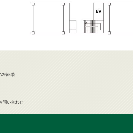
A2棟5階
お問
い
合
わ
せ