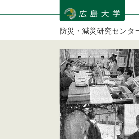
メ
イ
ン
コ
ン
防災・減災研究センタ
テ
ン
ツ
に
移
動