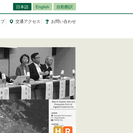
日本語
English
自動翻訳
ップ
交通
アクセス
お問
い
合
わ
せ