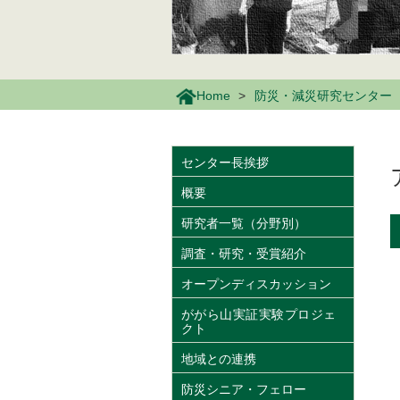
Home
防災・減災研究センター
センター長挨拶
概要
研究者一覧（分野別）
調査・研究・受賞紹介
オープンディスカッション
ががら山実証実験プロジェ
クト
地域との連携
防災シニア・フェロー