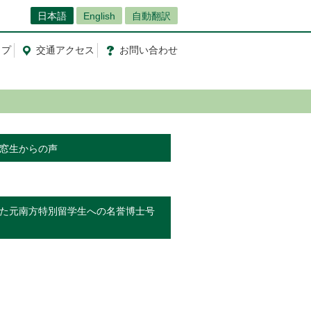
日本語
English
自動翻訳
ップ
交通
アクセス
お問
い
合
わ
せ
窓生からの声
た元南方特別留学生への名誉博士号