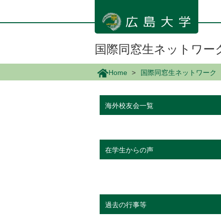
メ
イ
ン
コ
ン
国際同窓生ネットワー
テ
ン
Home
国際同窓生ネットワーク
ツ
に
移
海外校友会一覧
動
在学生からの声
過去の行事等