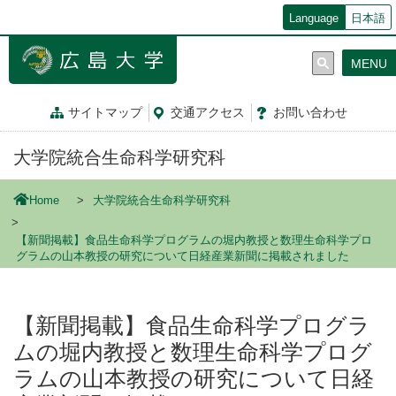
メ
Language
日本語
イ
ン
MENU
コ
ン
テ
サイトマップ
交通
アクセス
お問
い
合
わ
せ
ン
ツ
大学院統合生命科学研究科
に
移
動
Home
大学院統合生命科学研究科
【新聞掲載】食品生命科学プログラムの堀内教授と数理生命科学プロ
グラムの山本教授の研究について日経産業新聞に掲載されました
【新聞掲載】食品生命科学プログラ
ムの堀内教授と数理生命科学プログ
ラムの山本教授の研究について日経