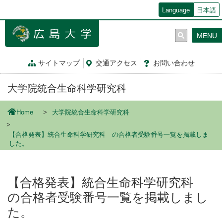
メ
Language
日本語
イ
ン
MENU
コ
ン
テ
サイトマップ
交通
アクセス
お問
い
合
わ
せ
ン
ツ
大学院統合生命科学研究科
に
移
動
Home
大学院統合生命科学研究科
【合格発表】統合生命科学研究科 の合格者受験番号一覧を掲載しま
した。
【合格発表】統合生命科学研究科
の合格者受験番号一覧を掲載しまし
た。