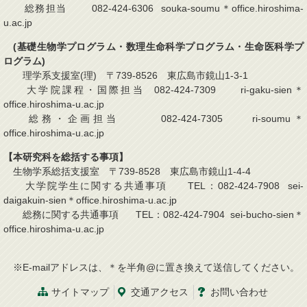
総務担当 082-424-6306 souka-soumu＊office.hiroshima-
u.ac.jp
(基礎生物学プログラム・数理生命科学プログラム・生命医科学プ
ログラム)
理学系支援室(理) 〒739-8526 東広島市鏡山1-3-1
大学院課程・国際担当 082-424-7309 ri-gaku-sien＊
office.hiroshima-u.ac.jp
総務・企画担当 082-424-7305 ri-soumu＊
office.hiroshima-u.ac.jp
【本研究科を総括する事項】
生物学系総括支援室 〒739-8528 東広島市鏡山1-4-4
大学院学生に関する共通事項 TEL：082-424-7908 sei-
daigakuin-sien＊office.hiroshima-u.ac.jp
総務に関する共通事項 TEL：082-424-7904 sei-bucho-sien＊
office.hiroshima-u.ac.jp
※E-mailアドレスは、＊を半角@に置き換えて送信してください。
サイトマップ
交通
アクセス
お問
い
合
わ
せ