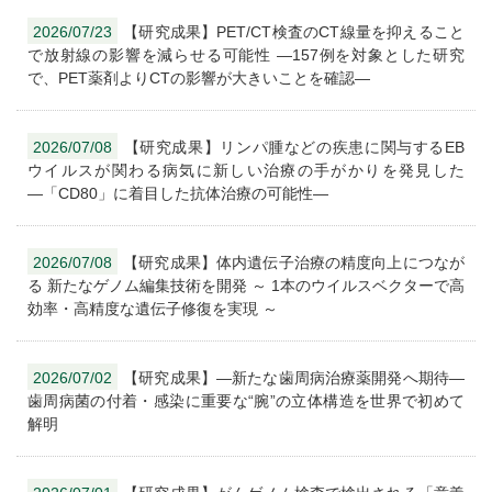
2026/07/23
【研究成果】PET/CT検査のCT線量を抑えること
で放射線の影響を減らせる可能性 ―157例を対象とした研究
で、PET薬剤よりCTの影響が大きいことを確認―
2026/07/08
【研究成果】リンパ腫などの疾患に関与するEB
ウイルスが関わる病気に新しい治療の手がかりを発見した
―「CD80」に着目した抗体治療の可能性―
2026/07/08
【研究成果】体内遺伝子治療の精度向上につなが
る 新たなゲノム編集技術を開発 ～ 1本のウイルスベクターで高
効率・高精度な遺伝子修復を実現 ～
2026/07/02
【研究成果】―新たな歯周病治療薬開発へ期待―
歯周病菌の付着・感染に重要な“腕”の立体構造を世界で初めて
解明