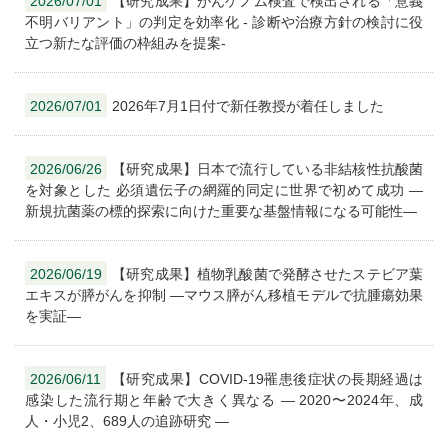
2026/07/01
【研究成果】がんゲノム検査で検出される「意義
不明バリアント」の判定を効率化 - 診断や治療方針の検討に役
立つ新たな評価の枠組みを提案-
2026/07/01
2026年7月1日付で新任教授が着任しました
2026/06/26
【研究成果】日本で流行している非結核性抗酸菌
を対象とした 必須遺伝子の網羅的同定に世界で初めて成功 ―
新規抗菌薬の標的探索に向けた重要な基盤情報になる可能性―
2026/06/19
【研究成果】植物乳酸菌で発酵させたステビア葉
エキスが膵がんを抑制 ―マウス膵がん移植モデルで抗腫瘍効果
を実証―
2026/06/11
【研究成果】COVID-19罹患後症状の長期経過は
感染した流行期と年齢で大きく異なる ― 2020〜2024年、成
人・小児2、689人の追跡研究 ―