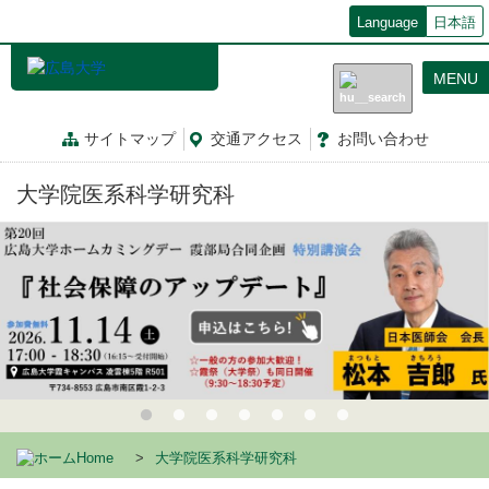
メ
Language
日本語
イ
ン
MENU
コ
ン
テ
サイトマップ
交通
アクセス
お問
い
合
わ
せ
ン
ツ
大学院医系科学研究科
に
移
動
Home
大学院医系科学研究科