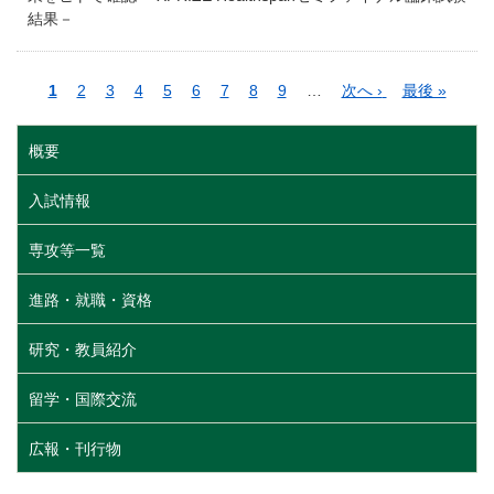
結果－
ペ
カ
1
ペ
2
ペ
3
ペ
4
ペ
5
ペ
6
ペ
7
ペ
8
ペ
9
…
次
次へ ›
最
最後 »
ー
レ
ー
ー
ー
ー
ー
ー
ー
ー
ペ
終
ジ
ン
ジ
ジ
ジ
ジ
ジ
ジ
ジ
ジ
ー
ペ
概要
送
ト
ジ
ー
り
ペ
ジ
入試情報
ー
ジ
専攻等一覧
進路・就職・資格
研究・教員紹介
留学・国際交流
広報・刊行物