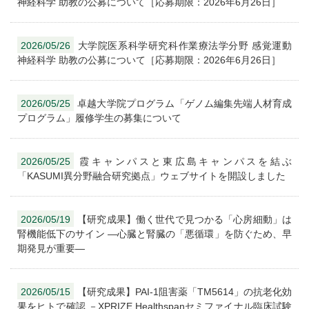
神経科学 助教の公募について［応募期限：2026年6月26日］
2026/05/26
大学院医系科学研究科作業療法学分野 感覚運動
神経科学 助教の公募について［応募期限：2026年6月26日］
2026/05/25
卓越大学院プログラム「ゲノム編集先端人材育成
プログラム」履修学生の募集について
2026/05/25
霞キャンパスと東広島キャンパスを結ぶ
「KASUMI異分野融合研究拠点」ウェブサイトを開設しました
2026/05/19
【研究成果】働く世代で見つかる「心房細動」は
腎機能低下のサイン ―心臓と腎臓の「悪循環」を防ぐため、早
期発見が重要―
2026/05/15
【研究成果】PAI-1阻害薬「TM5614」の抗老化効
果をヒトで確認 －XPRIZE Healthspanセミファイナル臨床試験