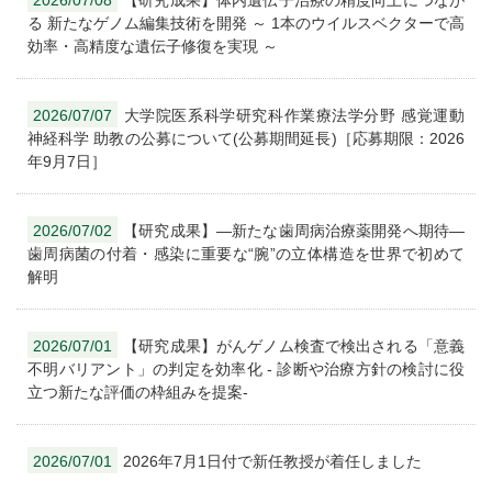
2026/07/08
【研究成果】体内遺伝子治療の精度向上につなが
る 新たなゲノム編集技術を開発 ～ 1本のウイルスベクターで高
効率・高精度な遺伝子修復を実現 ～
2026/07/07
大学院医系科学研究科作業療法学分野 感覚運動
神経科学 助教の公募について(公募期間延長)［応募期限：2026
年9月7日］
2026/07/02
【研究成果】―新たな歯周病治療薬開発へ期待―
歯周病菌の付着・感染に重要な“腕”の立体構造を世界で初めて
解明
2026/07/01
【研究成果】がんゲノム検査で検出される「意義
不明バリアント」の判定を効率化 - 診断や治療方針の検討に役
立つ新たな評価の枠組みを提案-
2026/07/01
2026年7月1日付で新任教授が着任しました