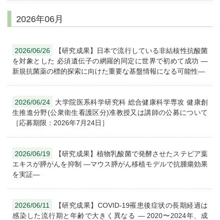
2026年06月
2026/06/26
【研究成果】日本で流行している非結核性抗酸菌
を対象とした 必須遺伝子の網羅的同定に世界で初めて成功 ―
新規抗菌薬の標的探索に向けた重要な基盤情報になる可能性―
2026/06/24
大学院医系科学研究科 総合健康科学専攻 健康創
生推進分野(公衆衛生看護区分)准教授又は講師の公募について
［応募期限：2026年7月24日］
2026/06/19
【研究成果】植物乳酸菌で発酵させたステビア葉
エキスが膵がんを抑制 ―マウス膵がん移植モデルで抗腫瘍効果
を実証―
2026/06/11
【研究成果】COVID-19罹患後症状の長期経過は
感染した流行期と年齢で大きく異なる ― 2020〜2024年、成