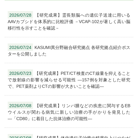
2026/07/28
【研究成果】霊長類脳への遺伝子送達に用いる
AAVカプシドを体系的に比較評価 －VCAP-102が著しく高い脳
移行性を示すことを確認－
2026/07/24
KASUMI異分野融合研究拠点 各研究拠点紹介ポス
ターを公開しました
2026/07/23
【研究成果】PET/CT検査のCT線量を抑えること
で放射線の影響を減らせる可能性 ―157例を対象とした研究
で、PET薬剤よりCTの影響が大きいことを確認―
2026/07/08
【研究成果】リンパ腫などの疾患に関与するEB
ウイルスが関わる病気に新しい治療の手がかりを発見した
―「CD80」に着目した抗体治療の可能性―