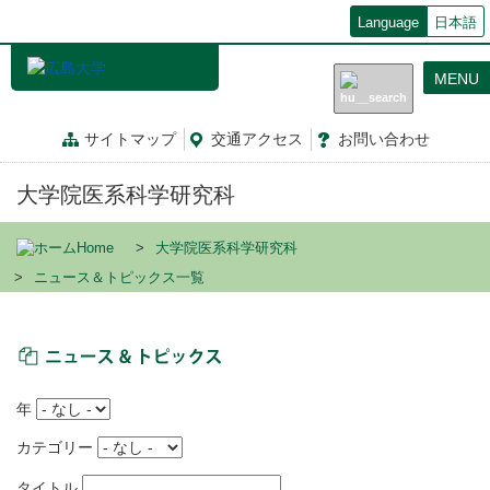
メ
Language
日本語
イ
ン
MENU
コ
ン
テ
サイトマップ
交通
アクセス
お問
い
合
わ
せ
ン
ツ
大学院医系科学研究科
に
移
動
Home
大学院医系科学研究科
ニュース＆トピックス一覧
ニュース＆トピックス
年
カテゴリー
タイトル