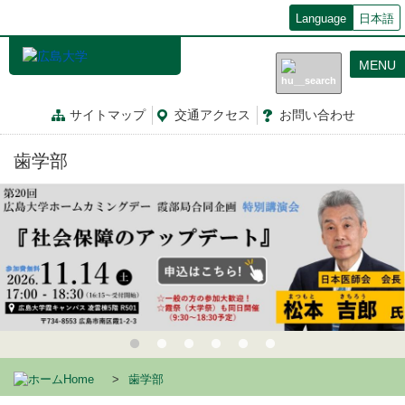
メ
Language
日本語
イ
ン
MENU
コ
ン
テ
サイトマップ
交通
アクセス
お問
い
合
わ
せ
ン
ツ
歯学部
に
移
動
Home
歯学部