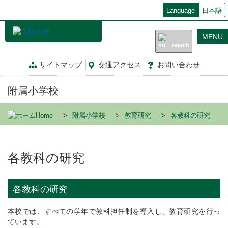
メ
Language
日本語
イ
ン
MENU
コ
ン
テ
サイトマップ
交通
アクセス
お問
い
合
わ
せ
ン
ツ
附属小学校
に
移
動
Home
附属小学校
教育研究
各教科の研究
各教科の研究
各教科の研究
本校では、すべての学年で教科担任制を導入し、教育研究を行っ
ています。