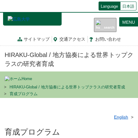
メ
Language
日本語
イ
ン
MENU
コ
ン
テ
サイトマップ
交通
アクセス
お問
い
合
わ
せ
ン
ツ
HIRAKU-Global / 地方協奏による世界トップク
に
移
ラスの研究者育成
動
Home
HIRAKU-Global / 地方協奏による世界トップクラスの研究者育成
育成プログラム
English
育成プログラム