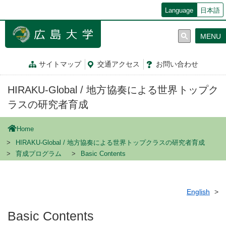
メ
Language
日本語
イ
ン
MENU
コ
ン
テ
サイトマップ
交通
アクセス
お問
い
合
わ
せ
ン
ツ
HIRAKU-Global / 地方協奏による世界トップク
に
移
ラスの研究者育成
動
Home
HIRAKU-Global / 地方協奏による世界トップクラスの研究者育成
育成プログラム
Basic Contents
English
Basic Contents