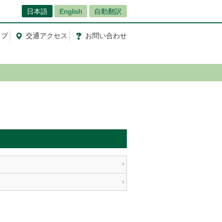
日本語
English
自動翻訳
ップ
交通
アクセス
お問
い
合
わ
せ