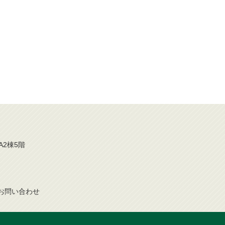
A2棟5階
お問
い
合
わ
せ