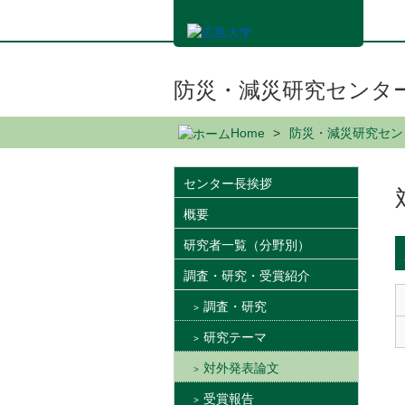
メ
イ
ン
コ
ン
防災・減災研究センタ
テ
ン
Home
防災・減災研究セン
ツ
に
移
センター長挨拶
動
概要
研究者一覧（分野別）
調査・研究・受賞紹介
調査・研究
研究テーマ
対外発表論文
受賞報告