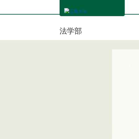
メ
イ
ン
コ
ン
法学部
テ
ン
ツ
に
移
動