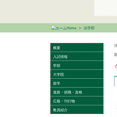
Home
法学部
概要
入試情報
学部
大学院
留学
進路・就職・資格
広報・刊行物
教員紹介