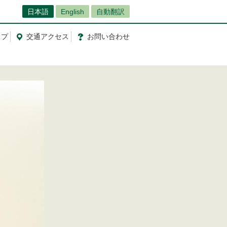
日本語
English
自動翻訳
ップ
交通
アクセス
お問
い
合
わ
せ