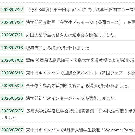
2026/07/22
（令和8年度）東千田キャンパスで，法学部夜間主コース
2026/07/22
法学部紹介動画「在学生メッセージ（昼間コース）」を
2026/07/21
外国人留学生の皆さんの送別会を開催しました。
2026/07/16
総務省による講演が行われました。
2026/07/02
湯﨑 英彦前広島県知事・広島大学客員教授による講演が
2026/06/16
東千田キャンパスで国際交流イベント（韓国フェア）を
2026/05/29
金子修広島高等裁判所長官による講演が行われました。
2026/05/28
法学部初年次インターンシップを実施しました。
2026/05/26
広島大学法学部法学会特別招聘講演「日本民法制定とボア
しました
2026/05/07
東千田キャンパスで4月新入留学生歓迎「Welcome Par