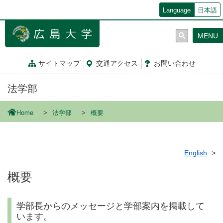
メ
Language
日本語
イ
ン
MENU
コ
ン
テ
サイトマップ
交通
アクセス
お問
い
合
わ
せ
ン
ツ
法学部
に
移
動
Home
法学部
概要
English
概要
学部長からのメッセージと学部案内を掲載して
います。