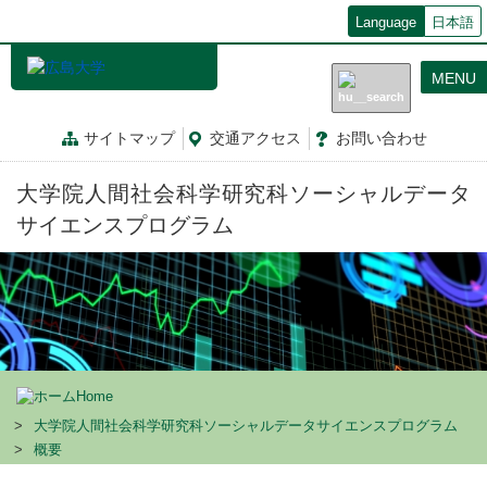
メ
Language
日本語
イ
ン
MENU
コ
ン
テ
サイトマップ
交通
アクセス
お問
い
合
わ
せ
ン
ツ
大学院人間社会科学研究科ソーシャルデータ
に
移
サイエンスプログラム
動
Home
大学院人間社会科学研究科ソーシャルデータサイエンスプログラム
概要