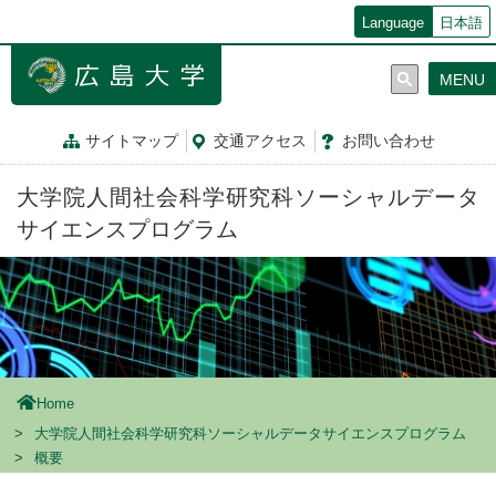
メ
Language
日本語
イ
ン
MENU
コ
ン
テ
サイトマップ
交通
アクセス
お問
い
合
わ
せ
ン
ツ
大学院人間社会科学研究科ソーシャルデータ
に
移
サイエンスプログラム
動
Home
大学院人間社会科学研究科ソーシャルデータサイエンスプログラム
概要