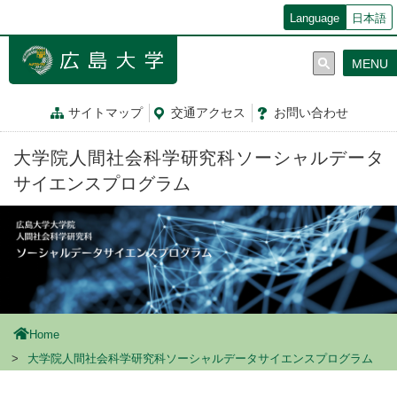
メ
Language
日本語
イ
ン
MENU
コ
ン
テ
サイトマップ
交通
アクセス
お問
い
合
わ
せ
ン
ツ
大学院人間社会科学研究科ソーシャルデータ
に
移
サイエンスプログラム
動
Home
大学院人間社会科学研究科ソーシャルデータサイエンスプログラム