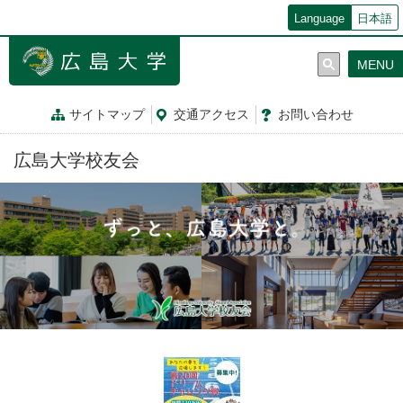
メ
Language
日本語
イ
ン
MENU
コ
ン
テ
サイトマップ
交通
アクセス
お問
い
合
わ
せ
ン
ツ
広島大学校友会
に
移
動