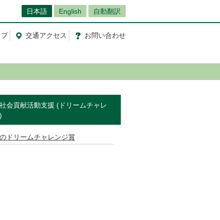
日本語
English
自動翻訳
ップ
交通
アクセス
お問
い
合
わ
せ
社会貢献活動支援 (ドリームチャレ
)
のドリームチャレンジ賞