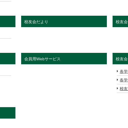
校友会だより
校友会
会員用Webサービス
校友会
各学
各学
校友