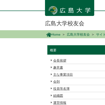
メ
イ
ン
コ
ン
広島大学校友会
テ
ン
Home
広島大学校友会
サイ
ツ
に
移
概要
動
会長挨拶
趣意書
主な事業項目
会則
役員等名簿
組織図
運営情報