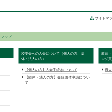
サイトマ
トマップ
校友会への入会について（個人の方、団
教育・
体・法人の方）
ンジ賞
【個人の方】入会手続きについて
過去
【団体・法人の方】登録団体申請につい
て