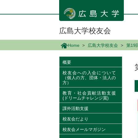
メ
イ
ン
コ
ン
広島大学校友会
テ
ン
Home
広島大学校友会
第19
ツ
に
移
概要
動
校友会への入会について
（個人の方、団体・法人の
方）
教育・社会貢献活動支援
(ドリームチャレンジ賞)
課外活動支援
校友会だより
校友会メールマガジン