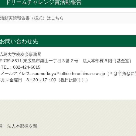
ドリームチャレンジ賞活動報告
活動実績報告書（様式）はこちら
お問い合わせ先
●広島大学校友会事務局
〒739-8511 東広島市鏡山一丁目３番２号 法人本部棟６階（基金室）
EL：082-424-6015
ールアドレス: soumu-koyu＊office.hiroshima-u.ac.jp（＊は
（月～金曜日 8：30～17：00（祝日は除く））
番２号 法人本部棟６階