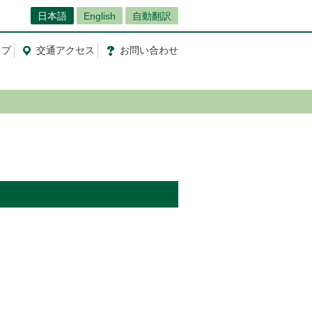
日本語
English
自動翻訳
ップ
交通
アクセス
お問
い
合
わ
せ