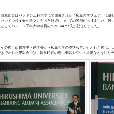
設立総会はバンドン工科大学にて開催された「広島大学フェア」に併せ
らバンドン校友会の設立に至った経緯についての説明がありました。続
長としてバンドン工科大学教員のYudi Darma氏が就任しました。
その後、山根理事・副学長から広島大学の現状報告が行われた後に、出
続き行われた懇親会では、留学時代の思い出話や互いの近況などを語り