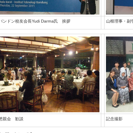
バンドン校友会長Yudi Darma氏 挨拶
山根理事・副
懇親会 歓談
記念撮影