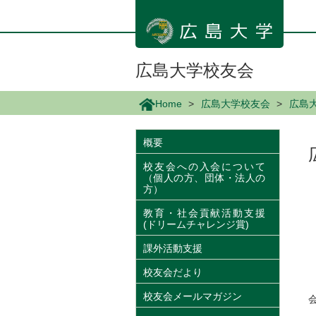
メ
イ
ン
コ
ン
広島大学校友会
テ
ン
Home
広島大学校友会
広島
ツ
に
移
概要
動
校友会への入会について
（個人の方、団体・法人の
方）
教育・社会貢献活動支援
(ドリームチャレンジ賞)
課外活動支援
校友会だより
校友会メールマガジン