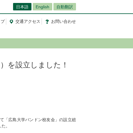
日本語
English
自動翻訳
ップ
交通
アクセス
お問
い
合
わ
せ
ア）を設立しました！
いて「広島大学バンドン校友会」の設立総
した。