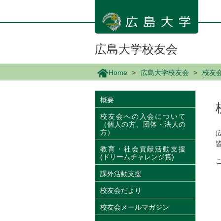
メ
イ
ン
コ
ン
広島大学校友会
テ
ン
Home
広島大学校友会
校友
ツ
に
移
概要
動
校友会への入会について
（個人の方、団体・法人の
方）
教育・社会貢献活動支援
(ドリームチャレンジ賞)
課外活動支援
校友会だより
校友会メールマガジン