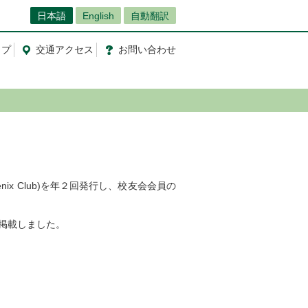
日本語
English
自動翻訳
ップ
交通
アクセス
お問
い
合
わ
せ
x Club)を年２回発行し、校友会会員の
）を掲載しました。