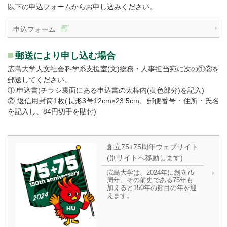
以下の申込フォームからお申し込みください。
申込フォーム
郵送により申し込む場合
広島大学人文社会科学系支援室(文)総務・人事担当宛に次の①②を
郵送してください。
① 申込書(チラシ裏面にある申込書の太枠内(黄色部分)を記入)
② 返信用封筒1枚(長形3号12cm×23.5cm、郵便番号・住所・氏名
を記入し、84円切手を貼付)
創立75+75周年ウェブサイト
(別サイトへ移動します)
広島大学は、2024年に創立75
周年、その前史である75年も
加えると150年の節目の年を迎
えます。