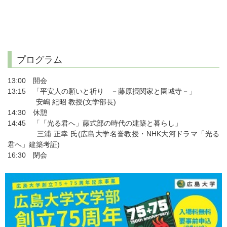
プログラム
13:00 開会
13:15 「平安人の願いと祈り －藤原摂関家と園城寺－」
安嶋 紀昭 教授(文学部長)
14:30 休憩
14:45 「「光る君へ」藤式部の時代の建築と暮らし」
三浦 正幸 氏(広島大学名誉教授・NHK大河ドラマ「光る
君へ」建築考証)
16:30 閉会