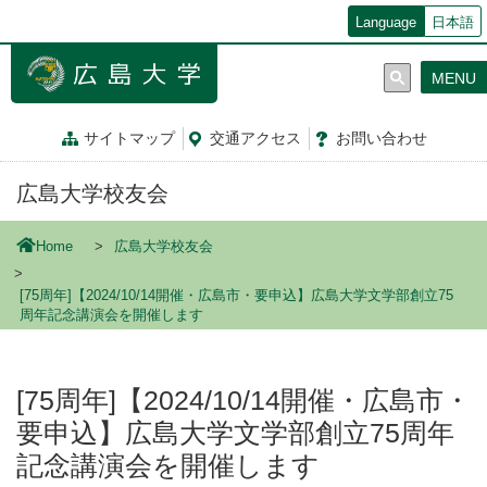
メ
Language
日本語
イ
ン
MENU
コ
ン
テ
サイトマップ
交通
アクセス
お問
い
合
わ
せ
ン
ツ
広島大学校友会
に
移
動
Home
広島大学校友会
[75周年]【2024/10/14開催・広島市・要申込】広島大学文学部創立75
周年記念講演会を開催します
[75周年]【2024/10/14開催・広島市・
要申込】広島大学文学部創立75周年
記念講演会を開催します