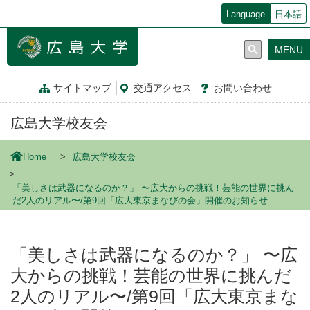
メ
Language
日本語
イ
ン
MENU
コ
ン
テ
サイトマップ
交通
アクセス
お問
い
合
わ
せ
ン
ツ
広島大学校友会
に
移
動
Home
広島大学校友会
「美しさは武器になるのか？」 〜広大からの挑戦！芸能の世界に挑ん
だ2人のリアル〜/第9回「広大東京まなびの会」開催のお知らせ
「美しさは武器になるのか？」 〜広
大からの挑戦！芸能の世界に挑んだ
2人のリアル〜/第9回「広大東京まな