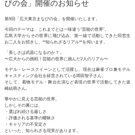
びの会」開催のお知らせ
第9回「広大東京まなびの会」を開催いたします。
今回のテーマは、これまでとは一味違う“芸能の世界”。
広島大学からその世界に飛び込み、第一線で活動してきた同窓生
お二人をお招きし、**知られざるリアル**を伺います。
「美しさは武器になるのか？」
〜広大からの挑戦！芸能の世界に挑んだ2人のリアル〜
モデル・レースクイーンとして活躍し、現在は麻雀プロ兼モデル
キャスティング会社を経営されている岡田智子さん。
そして、着物モデル・舞台出演など表現の世界で活動してきた坂
崎結萌さん。
華やかに見える芸能の世界。
しかしその裏には、
・選ばれ続ける厳しさ
・評価される基準の曖昧さ
・キャリアの不安定さ
といった、知られざる現実があります。