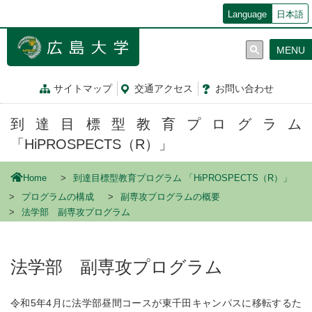
メ
Language
日本語
イ
ン
MENU
コ
ン
テ
サイトマップ
交通
アクセス
お問
い
合
わ
せ
ン
ツ
到達目標型教育プログラム
に
移
「HiPROSPECTS（R）」
動
Home
到達目標型教育プログラム 「HiPROSPECTS（R）」
プログラムの構成
副専攻プログラムの概要
法学部 副専攻プログラム
法学部 副専攻プログラム
令和5年4月に法学部昼間コースが東千田キャンパスに移転するた