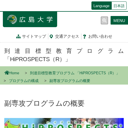
メ
Language
日本語
イ
ン
MENU
コ
ン
テ
サイトマップ
交通
アクセス
お問
い
合
わ
せ
ン
ツ
到達目標型教育プログラム
に
移
「HiPROSPECTS（R）」
動
Home
到達目標型教育プログラム 「HiPROSPECTS（R）」
プログラムの構成
副専攻プログラムの概要
副専攻プログラムの概要