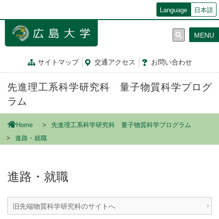
メ
Language
日本語
イ
ン
MENU
コ
ン
テ
サイトマップ
交通
アクセス
お問
い
合
わ
せ
ン
ツ
先進理工系科学研究科 量子物質科学プログ
に
移
ラム
動
Home
先進理工系科学研究科 量子物質科学プログラム
進路・就職
進路・就職
旧先端物質科学研究科のサイトへ