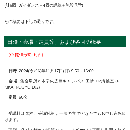
(計6回: ガイダンス＋4回の講義＋施設見学)
その概要は下記の通りです。
日時・会場・定員等、および各回の概要
(
※
開催形式: 対面)
日時
: 2024(令和6)年11月17日(日) 9:50～16:00
会場
(集合場所): 本学東広島キャンパス 工情102講義室 (FUJI
KIKAI KOGYO 102)
定員
: 50名
受講料は
無料
、受講対象は
一般の方
でどなたでもお申し込み頂
けます。
下記、各回の概要を御覧
の上、このページの下部に掲載されて