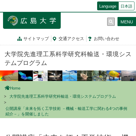
メ
Language
日本語
イ
ン
MENU
コ
ン
テ
サイトマップ
交通
アクセス
お問
い
合
わ
せ
ン
ツ
大学院先進理工系科学研究科輸送・環境シス
に
移
テムプログラム
動
Home
大学院先進理工系科学研究科輸送・環境システムプログラム
公開講座「未来を拓く工学技術 －機械・輸送工学に関わる4つの事例
紹介－」を開催しました