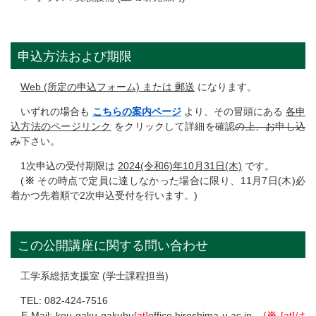
申込方法および期限
Web (所定の申込フォーム) または 郵送
になります。
いずれの場合も
こちらの案内ページ
より、その冒頭にある
各申
込方法のページリンク
をクリックして詳細を確認
の上、お申し込
み
下さい。
1次申込の受付期限は
2024(令和6)年10月31日(木)
です。
(
※
その時点で定員に達しなかった場合に限り、11月7日(木)必
着かつ先着順で2次申込受付を行います。)
この公開講座に関する問い合わせ
工学系総括支援室 (学士課程担当)
TEL: 082-424-7516
E-Mail: kou-gaku-gakubu
[at]
office.hiroshima-u.ac.jp
(
※
[at]は