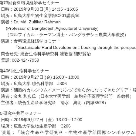
●第73回食料環境経済学セミナー
時：2019年9月30日(月) 14:35～16:05
場所：広島大学生物生産学部C301講義室
者：Dr. Md. Zulfikar Rahman
Professor of Bangladesh Agricultural University)
（ズルフィカル・ラーマン博⼠・バングラデシュ農業⼤学教授）
演題：食料環境経済学セミナー
Sustainable Rural Development: Looking through the perspective
問合せ先: 統合生命科学研究科 准教授 細野賢治
話: 082-424-7959
●第406回生命科学セミナー
時：2019年9月27日 (金) 16:00～18:00
場所：広島大学 総合科学部 J306
演題：細胞内カルシウムイメージングで明らかになってきたグリア・膵
演者：金丸 和典氏（日本大学医学部 細胞分子薬理学部門 准教授）
主催者：統合生命科学研究科 清水 典明（内線6528）
●５研究科共同セミナー
時：2019年9月27日（金）13:00～17:00
場所：広島大学生物生産学部 C206
演題：「統合生命科学研究科・生物生産学部国際シンポジウム Internationa