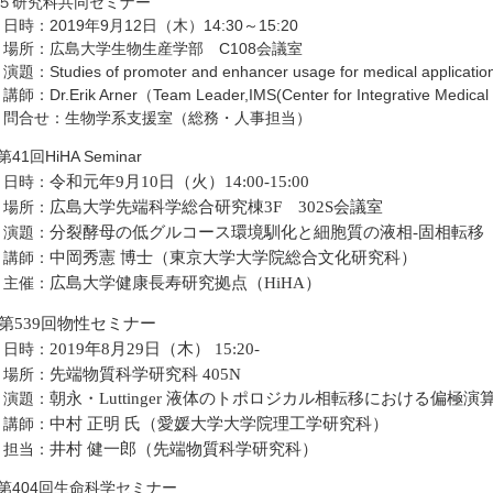
●５研究科共同セミナー
時：2019年9月12日（木）14:30～15:20
場所：広島大学生物生産学部 C108会議室
題：Studies of promoter and enhancer usage for medical applicatio
師：Dr.Erik Arner（Team Leader,IMS(Center for Integrative Medical
問合せ：生物学系支援室（総務・人事担当）
第41回HiHA Seminar
日時：
令和元年9月10日（火）14:00-15:00
場所：
広島大学先端科学総合研究棟3F 302S会議室
演題：
分裂酵母の低グルコース環境馴化と細胞質の液相‐固相転移
講師：
中岡秀憲 博士（東京大学大学院総合文化研究科）
主催：
広島大学健康長寿研究拠点（HiHA）
●第539回物性セミナー
日時：
2019年
8月29日（木） 15:20-
場所：
先端物質科学研究科 405N
演題：
朝永・Luttinger 液体のトポロジカル相転移における偏極
講師：
中村 正明 氏（愛媛大学大学院理工学研究科）
担当：
井村 健一郎（先端物質科学研究科）
●第404回生命科学セミナー