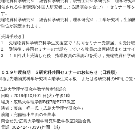
先端物質科学研究科，総合科学研究科，統合生命科学研究科，理学研究
開催される学術講演(外国人研究者による講演会を含む）・セミナー等
ます。
先端物質科学研究科，総合科学研究科，理学研究科，工学研究科，生物
で単位が認定されます。
【受講手続き】
1. 先端物質科学研究科学生支援室で「共同セミナー受講届」を受け
2. 受講後，共同セミナーの世話をしている教員の出席確認またはサ
3. １５回以上受講した後，指導教員の承認印を受け，先端物質科学
２０１９
年度前期 ５研究科共同セミナーのお知らせ（日程順）
詳細は先端物質科学研究科４階学生掲示板，または各研究科のHPをご覧
●広島大学理学研究科数学教室談話会
日時：2019年10月01 日(火) 午後1時
場所：広島大学理学部B棟7階B707教室
演者：藤森 祥一氏（広島大学理学研究科）
演題：完備極小曲面の全曲率
問合せ先:広島大学理学研究科数学教室談話会係
話: 082-424-7339 (作間 誠)