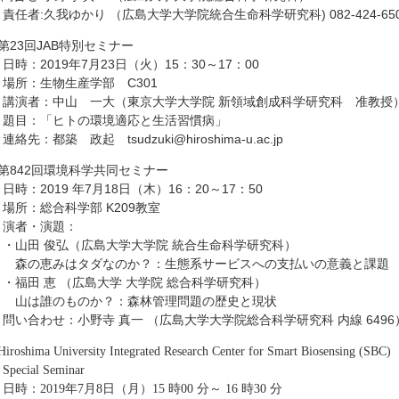
責任者:久我ゆかり （広島大学大学院統合生命科学研究科) 082-424-65
●第23回JAB特別セミナー
日時：2019年7月23日（火）15：30～17：00
場所：生物生産学部 C301
講演者：中山 一大（東京大学大学院 新領域創成科学研究科 准教授
題目：「ヒトの環境適応と生活習慣病」
絡先：都築 政起 tsudzuki@hiroshima-u.ac.jp
●第842回環境科学共同セミナー
日時：2019 年7月18日（木）16：20～17：50
場所：総合科学部 K209教室
演者・演題：
・山田 俊弘（広島大学大学院 統合生命科学研究科）
森の恵みはタダなのか？：生態系サービスへの支払いの意義と課題
・福田 恵 （広島大学 大学院 総合科学研究科）
山は誰のものか？：森林管理問題の歴史と現状
問い合わせ：小野寺 真一 （広島大学大学院総合科学研究科 内線 6496
Hiroshima University Integrated Research Center for Smart Biosensing (SBC)
pecial Seminar
時：2019年7月8日（月）15 時00 分～ 16 時30 分