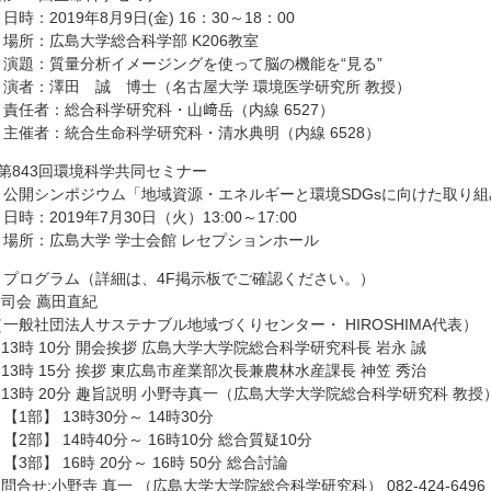
時：2019年8月9日(金) 16：30～18：00
場所：広島大学総合科学部 K206教室
演題：質量分析イメージングを使って脳の機能を“見る”
演者：澤田 誠 博士（名古屋大学 環境医学研究所 教授）
責任者：総合科学研究科・山﨑岳（内線 6527）
主催者：統合生命科学研究科・清水典明（内線 6528）
●第843回環境科学共同セミナー
公開シンポジウム「地域資源・エネルギーと環境SDGsに向けた取り組
時：2019年7月30日（火）13:00～17:00
場所：広島大学 学士会館 レセプションホール
プログラム（詳細は、4F掲示板でご確認ください。）
司会 薦田直紀
（一般社団法人サステナブル地域づくりセンター・ HIROSHIMA代表）
13時 10分 開会挨拶 広島大学大学院総合科学研究科長 岩永 誠
13時 15分 挨拶 東広島市産業部次長兼農林水産課長 神笠 秀治
13時 20分 趣旨説明 小野寺真一（広島大学大学院総合科学研究科 教授
【1部】 13時30分～ 14時30分
【2部】 14時40分～ 16時10分 総合質疑10分
3部】 16時 20分～ 16時 50分 総合討論
問合せ:小野寺 真一 （広島大学大学院総合科学研究科） 082-424-6496