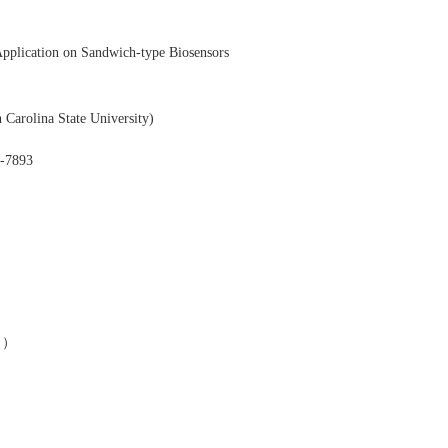
plication on Sandwich-type Biosensors
Carolina State University)
4-7893
）
））