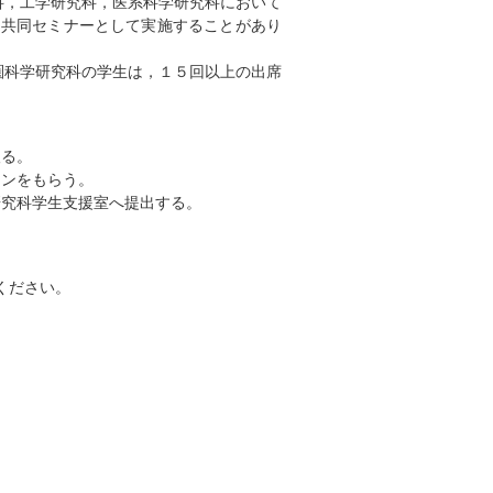
科，工学研究科，医系科学研究科において
を共同セミナーとして実施することがあり
圏科学研究科の学生は，１５回以上の出席
取る。
インをもらう。
研究科学生支援室へ提出する。
ください。