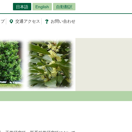
日本語
English
自動翻訳
ップ
交通
アクセス
お問
い
合
わ
せ