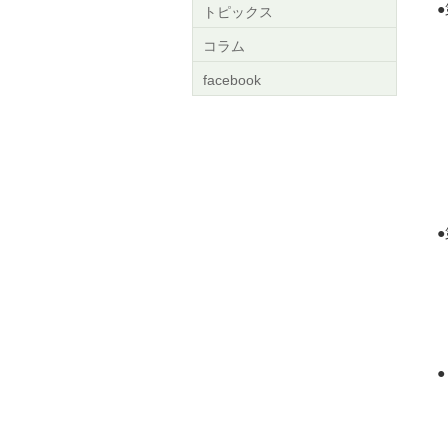
トピックス
日
コラム
演
facebook
(
「
電
日
日