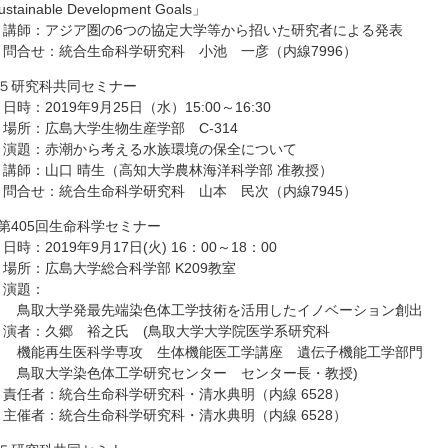
ustainable Development Goals」
講師：アジア圏の6つの協定大学等から招いた研究者による発表
問合せ：統合生命科学研究科 小池 一彦（内線7996）
●５研究科共同セミナー
時：2019年9月25日（水）15:00～16:30
場所：広島大学生物生産学部 C-314
演題：赤潮から考える水族環境の保全について
講師：山口 晴生（高知大学農林海洋科学部 准教授）
問合せ：統合生命科学研究科 山本 民次（内線7945）
●第405回生命科学セミナー
時：2019年9月17日(火) 16：00～18：00
場所：広島大学総合科学部 K209教室
演題：
鳥取大学発最先端染色体工学技術を活用したイノベーション創出
演者：久郷 裕之氏 (鳥取大学大学院医学系研究科
機能再生医科学専攻 生体機能医工学講座 遺伝子機能工学部門
鳥取大学染色体工学研究センター センター長・教授)
責任者：統合生命科学研究科・清水典明（内線 6528）
主催者：統合生命科学研究科・清水典明（内線 6528）