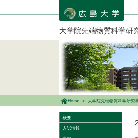
メ
イ
ン
コ
ン
大学院先端物質科学研
テ
ン
ツ
に
移
動
Home
大学院先端物質科学研究
概要
入試情報