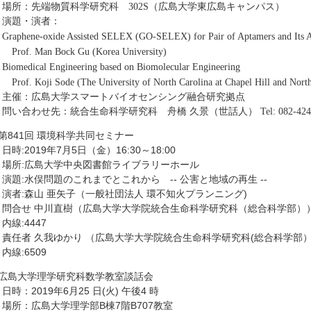
場所：先端物質科学研究科 302S（広島大学東広島キャンパス）
演題・演者：
raphene-oxide Assisted SELEX (GO-SELEX) for Pair of Aptamers and Its Ap
rof. Man Bock Gu (Korea University)
iomedical Engineering based on Biomolecular Engineering
rof. Koji Sode (The University of North Carolina at Chapel Hill and North 
主催：広島大学スマートバイオセンシング融合研究拠点
問い合わせ先：統合生命科学研究科 舟橋 久景（世話人）
Tel: 082-42
●第841回 環境科学共同セミナー
時:2019年7月5日（金）16:30～18:00
場所:広島大学中央図書館ライブラリーホール
演題:水俣問題のこれまでとこれから -- 公害と地域の再生 --
演者:森山 亜矢子（一般社団法人 環不知火プランニング)
問合せ 中川直樹（広島大学大学院統合生命科学研究科（総合科学部）
内線:4447
責任者 久我ゆかり （広島大学大学院統合生命科学研究科(総合科学部
内線:6509
●広島大学理学研究科数学教室談話会
時：2019年6月25 日(火) 午後4 時
場所：広島大学理学部B棟7階B707教室