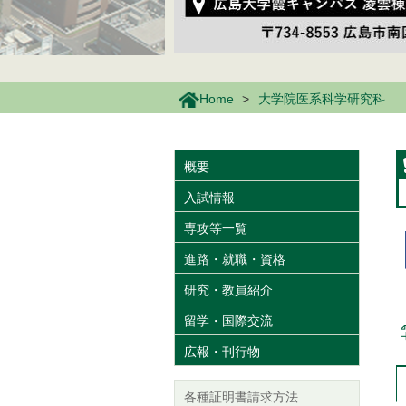
Home
大学院医系科学研究科
概要
入試情報
専攻等一覧
進路・就職・資格
研究・教員紹介
留学・国際交流
広報・刊行物
各種証明書請求方法