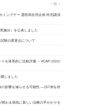
一覧
ームカミングデー 霞部局合同企画 特別講演
験実施分）を公表しました
入学試験の変更点について
を体系的に比較評価 －VCAP-102が
公開しました
線の影響を減らせる可能性 ―157例を対
が関わる病気に新しい治療の手がかりを