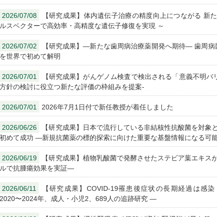
2026/07/08
【研究成果】体内遺伝子治療の精度向上につながる 新た
ルスベクターで高効率・高精度な遺伝子修復を実現 ～
2026/07/02
【研究成果】―新たな歯周病治療薬開発へ期待― 歯周病
を世界で初めて解明
2026/07/01
【研究成果】がんゲノム検査で検出される「意義不明バリ
方針の検討に役立つ新たな評価の枠組みを提案-
2026/07/01
2026年7月1日付で新任教授が着任しました
2026/06/26
【研究成果】日本で流行している非結核性抗酸菌を対象と
初めて成功 ―新規抗菌薬の標的探索に向けた重要な基盤情報になる可
2026/06/19
【研究成果】植物乳酸菌で発酵させたステビア葉エキスが
ルで抗腫瘍効果を実証―
2026/06/11
【研究成果】COVID-19罹患後症状の長期経過は感
2020〜2024年、成人・小児2、689人の追跡研究 ―