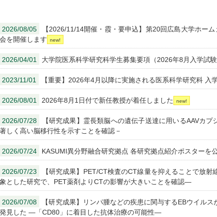
2026/08/05
【2026/11/14開催・霞・要申込】第20回広島大学ホ
会を開催します
2026/04/01
大学院医系科学研究科学生募集要項（2026年8月入学試
2023/11/01
【重要】2026年4月以降に実施される医系科学研究科 
2026/08/01
2026年8月1日付で新任教授が着任しました
2026/07/28
【研究成果】霊長類脳への遺伝子送達に用いるAAVカプシド
著しく高い脳移行性を示すことを確認－
2026/07/24
KASUMI異分野融合研究拠点 各研究拠点紹介ポスターを
2026/07/23
【研究成果】PET/CT検査のCT線量を抑えることで放射
象とした研究で、PET薬剤よりCTの影響が大きいことを確認―
2026/07/08
【研究成果】リンパ腫などの疾患に関与するEBウイルス
発見した ―「CD80」に着目した抗体治療の可能性―