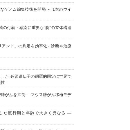
なゲノム編集技術を開発 ～ 1本のウイ
菌の付着・感染に重要な“腕”の立体構造
アント」の判定を効率化 - 診断や治療
した 必須遺伝子の網羅的同定に世界で
能性―
膵がんを抑制 ―マウス膵がん移植モデ
染した流行期と年齢で大きく異なる ―