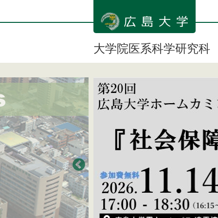
メ
イ
ン
コ
ン
大学院医系科学研究科
テ
ン
ツ
に
移
動