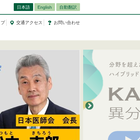
日本語
English
自動翻訳
ップ
交通
アクセス
お問
い
合
わ
せ