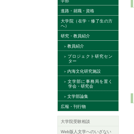
学部
進路・就職・資格
大学院（在学・修了生の方
へ）
研究・教員紹介
教員紹介
プロジェクト研究セン
ター
内海文化研究施設
文学部に事務局を置く
学会・研究会
文学部論集
広報・刊行物
大学院受験相談
Web版人文学へのいざない