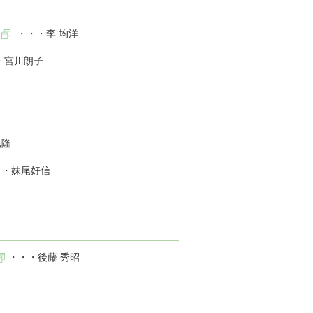
・・・李 均洋
・宮川朗子
光隆
・・妹尾好信
・・・後藤 秀昭