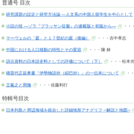
普通号 目次
研究課題の設定と研究方法論 ―人文系の中国人留学生を中心として
小説の技 ―ゾラ『プラッサン征服』の連載版と初版から―
・・
マーヴェルの「庭」と１７世紀の庭（後編）
・・・吉中孝志
中国における人口移動の特性とその変容
・・・陳 林
訓点資料の日本語史料としての評価について（下）
・・・松本
猪苗代正益奥書『伊勢物語抄（紹巴抄）』の一伝本について
・
王羲之と周撫
・・・佐藤利行
特輯号目次
日本列島と周辺海域を統合した詳細地形アナグリフ ─解説と地図─