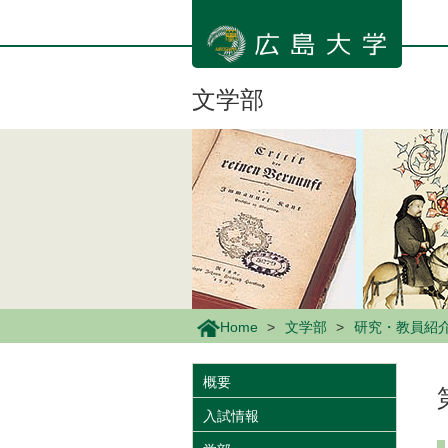
メ
イ
ン
コ
ン
文学部
テ
ン
ツ
に
移
動
Home
文学部
研究・教員紹
概要
入試情報