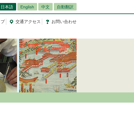
日本語
English
中文
自動翻訳
ップ
交通
アクセス
お問
い
合
わ
せ