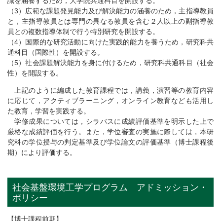
識を涵養するため，大学院共通科目を開設する。
（3）広範な課題発見能力及び解決能力の涵養のため，主指導教員
と，主指導教員とは専門の異なる教員を含む２人以上の副指導教
員との複数指導体制で行う特別研究を開設する。
（4）国際的な研究活動に向けた実践的能力を養うため，研究科共
通科目（国際性）を開設する。
（5）社会課題解決能力を身に付けるため，研究科共通科目（社会
性）を開設する。
上記のように編成した教育課程では，講義，演習等の教育内容
に応じて，アクティブラーニング，オンライン教育なども活用し
た教育，学習を実践する。
学修成果については，シラバスに成績評価基準を明示した上で
厳格な成績評価を行う。また，学位審査の実施に際しては，本研
究科の学位授与の判定基準及び学位論文の評価基準（博士課程後
期）により評価する。
社会基盤環境工学プログラム アドミッション・
ポリシー
【博士課程前期】