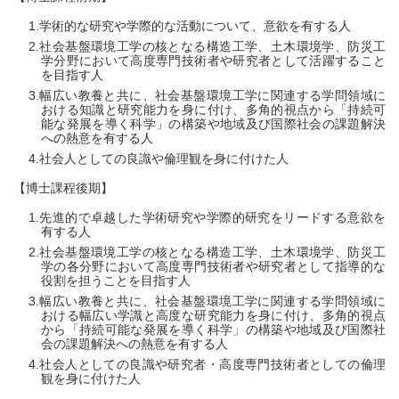
学術的な研究や学際的な活動について、意欲を有する人
社会基盤環境工学の核となる構造工学、土木環境学、防災工
学分野において高度専門技術者や研究者として活躍すること
を目指す人
幅広い教養と共に、社会基盤環境工学に関連する学問領域に
おける知識と研究能力を身に付け、多角的視点から「持続可
能な発展を導く科学」の構築や地域及び国際社会の課題解決
への熱意を有する人
社会人としての良識や倫理観を身に付けた人
【博士課程後期】
先進的で卓越した学術研究や学際的研究をリードする意欲を
有する人
社会基盤環境工学の核となる構造工学、土木環境学、防災工
学の各分野において高度専門技術者や研究者として指導的な
役割を担うことを目指す人
幅広い教養と共に、社会基盤環境工学に関連する学問領域に
おける幅広い学識と高度な研究能力を身に付け、多角的視点
から「持続可能な発展を導く科学」の構築や地域及び国際社
会の課題解決への熱意を有する人
社会人としての良識や研究者・高度専門技術者としての倫理
観を身に付けた人