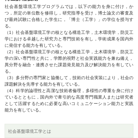
社会基盤環境工学プログラムでは，以下の能力を身に付け，か
つ，所定の単位数を修得し，研究指導を受け，博士論文の審査及
び最終試験に合格した学生に，「博士（工学）」の学位を授与す
る。
（1）社会基盤環境工学の核となる構造工学，土木環境学，防災工
学における卓越した研究力と専門技術を有し，学術成果を国内外
に発信する能力を有している。
（2）社会基盤環境工学の核となる構造工学，土木環境学，防災工
学の深い専門性と共に，学際的視野と社会実践能力を兼ね備え，
異分野を融合・連携させた課題発見能力及び解決能力を有してい
る。
（3）多分野の専門家と協働して，技術の社会実装により，社会の
課題解決を先導する能力を有している。
（4）科学的論理性と高潔な技術者倫理，多様性の尊重を身に付け
ているとともに，国内外で牽引的な高度専門職業人または研究者
として活躍するために必要な高いコミュニケーション能力と実践
能力を有している。
社会基盤環境工学とは