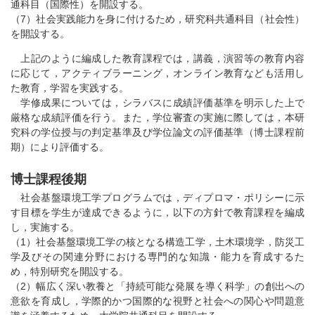
通科目（国際性）を開設する。
（7）社会実践能力を身に付けるため，研究科共通科目（社会性）
を開設する。
上記のように編成した教育課程では，講義，演習等の教育内容
に応じて，アクティブラーニング，オンライン教育なども活用し
た教育，学習を実践する。
学修成果については，シラバスに成績評価基準を明示した上で
厳格な成績評価を行う。また，学位審査の実施に際しては，本研
究科の学位授与の判定基準及び学位論文の評価基準（博士課程前
期）により評価する。
博士課程後期
社会基盤環境工学プログラムでは，ディプロマ・ポリシーに示
す目標を学生が達成できるように，以下の方針で教育課程を編成
し，実施する。
（1）社会基盤環境工学の核となる構造工学，土木環境学，防災工
学及びその関連分野における専門的な知識・能力を育成するた
め，特別研究を開設する。
（2）幅広く深い教養と「持続可能な発展を導く科学」の創出への
意欲を育成し，学際的かつ国際的な視野と社会への関心や問題意