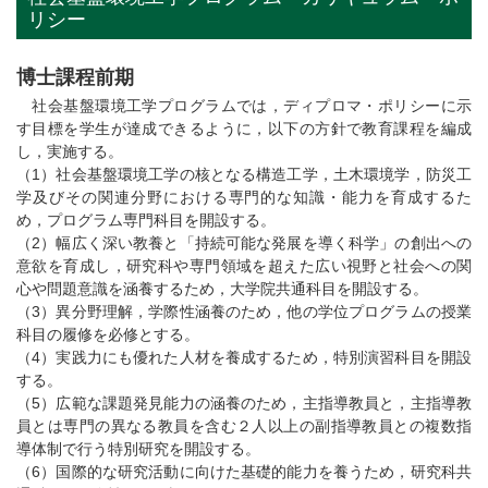
リシー
博士課程前期
社会基盤環境工学プログラムでは，ディプロマ・ポリシーに示
す目標を学生が達成できるように，以下の方針で教育課程を編成
し，実施する。
（1）社会基盤環境工学の核となる構造工学，土木環境学，防災工
学及びその関連分野における専門的な知識・能力を育成するた
め，プログラム専門科目を開設する。
（2）幅広く深い教養と「持続可能な発展を導く科学」の創出への
意欲を育成し，研究科や専門領域を超えた広い視野と社会への関
心や問題意識を涵養するため，大学院共通科目を開設する。
（3）異分野理解，学際性涵養のため，他の学位プログラムの授業
科目の履修を必修とする。
（4）実践力にも優れた人材を養成するため，特別演習科目を開設
する。
（5）広範な課題発見能力の涵養のため，主指導教員と，主指導教
員とは専門の異なる教員を含む２人以上の副指導教員との複数指
導体制で行う特別研究を開設する。
（6）国際的な研究活動に向けた基礎的能力を養うため，研究科共