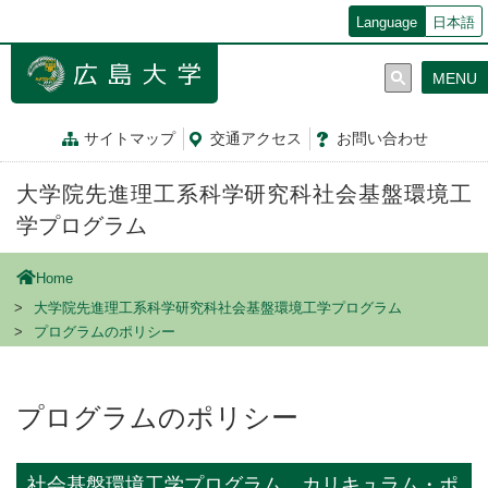
メ
Language
日本語
イ
ン
MENU
コ
ン
テ
サイトマップ
交通
アクセス
お問
い
合
わ
せ
ン
ツ
大学院先進理工系科学研究科社会基盤環境工
に
移
学プログラム
動
Home
大学院先進理工系科学研究科社会基盤環境工学プログラム
プログラムのポリシー
プログラムのポリシー
社会基盤環境工学プログラム カリキュラム・ポ