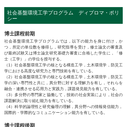
社会基盤環境工学プログラム ディプロマ・ポリ
シー
博士課程前期
社会基盤環境工学プログラムでは，以下の能力を身に付け，か
つ，所定の単位数を修得し，研究指導を受け，修士論文の審査及
び最終試験又は博士論文研究基礎力審査に合格した学生に，「修
士（工学）」の学位を授与する。
（1）社会基盤環境工学の核となる構造工学，土木環境学，防災工
学における高度な研究力と専門技術を有している。
（2）社会基盤環境工学の核となる構造工学，土木環境学，防災工
学の深い専門性と共に，異分野に対する理解力を有し，それらを
融合・連携させる応用力と実践力，課題発見能力を有している。
（3）多分野の専門家と協働して，技術の社会実装により，社会の
課題解決に取り組む能力を有している。
（4）科学的論理性と研究倫理の理解，異分野への情報発信能力，
国際的・学際的なコミュニケーション能力を有している。
博士課程後期