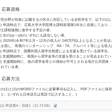
応募資格
研究分野が別表に記載する小区分に対応している女性学生で、以下の(1)、
(1) 申請時点で、広島大学大学院博士課程前期第1年次に在籍しており、2
博士課程後期に進学する予定の者。
(2) 次の(a)～(d)のいずれにも該当しない者。
(a) 2025年(令和7年)1月～12月の収入が 240万円以上となること
入を指し、有償のインターンシップ、RA・TA、アルバイト等による収入
(b) 申請時点で、国費外国人留学生制度による支援を受けている留学生。
(c) 支援開始時に、母国から奨学金等の支援を受けることが見込まれて
(d) 支援開始時に、他の奨学金等との併給が不可とされる地方公共団体
まれている者。
応募方法
次の(1)と(2)のWORDファイルに必要事項を記入し、PDFファイルに保
こと。(いずれも日本語又は英語で記入すること。)
(1) 申請票A：別添1（21.73 KB）