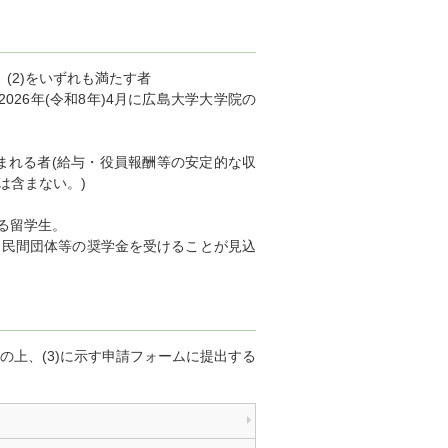
(2)をいずれも満たす者
026年(令和8年)4月に広島大学大学院の
が見込まれる者(給与・役員報酬等の安定的な収
は含まない。)
いる留学生。
・民間団体等の奨学金を受けることが見込
存の上、(3)に示す申請フォームに提出する