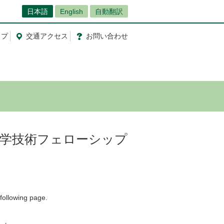
日本語
English
自動翻訳
ップ
交通
アクセス
お問
い
合
わ
せ
女性科学技術フェローシップ
 following page.