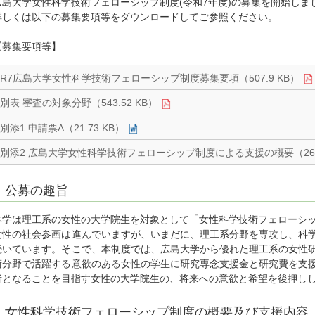
広島大学女性科学技術フェローシップ制度(令和7年度)の募集を開始しま
詳しくは以下の募集要項等をダウンロードしてご参照ください。
【募集要項等】
R7広島大学女性科学技術フェローシップ制度募集要項（507.9 KB）
別表 審査の対象分野（543.52 KB）
別添1 申請票A（21.73 KB）
別添2 広島大学女性科学技術フェローシップ制度による支援の概要（260.
公募の趣旨
本学は理工系の女性の大学院生を対象として「女性科学技術フェローシ
女性の社会参画は進んでいますが、いまだに、理工系分野を専攻し、科
続いています。そこで、本制度では、広島大学から優れた理工系の女性
術分野で活躍する意欲のある女性の学生に研究専念支援金と研究費を支
者となることを目指す女性の大学院生の、将来への意欲と希望を後押し
女性科学技術フェローシップ制度の概要及び支援内容