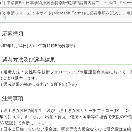
(2) 申請書B：日本学術振興会特別研究員申請書内容ファイル(3～9ページ)（
(3) 申請フォーム：本サイト(Microsoft Forms)に必要事項を記入
応募締切
令和7年1月14日(火) 午前11時59分(厳守)
選考方法及び選考結果
(1) 選考方法：女性科学技術フェローシップ制度運営委員会において、第
査)により選考します。
(2) 選考結果の発表：令和7年3月下旬(予定)
注意事項
(1) 理工系女性M2奨学生、及び、理工系女性リサーチフェロー(D1、D
1年間に限ります。なお、出産・育児・傷病・留学等の場合で支援の中
情を確認して判断します。
(2) 日本に居住していない場合は、研究専念支援金ならびに研究費は支