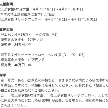
○支援期間
理工系女性M2奨学生：令和7年4月1日～令和8年3月31日
↓(本学の博士課程後期に進学した場合)
理工系女性リサーチフェロー：令和8年4月1日～令和11年3月31日
○支援金額
「理工系女性M2奨学生」への支援 (M2)
・研究専念支援金 9万円／月
・研究費 24万円／年
「理工系女性リサーチフェロー」への支援 (D1、D2、D3)
・研究専念支援金 19万円／月
・研究費 40万円／年
○備考
出産・育児、あるいは家庭の事情など、さまざまな事情による研究中断
考を実施しますので、積極的に応募してください。応募にあたり相談し
の担当者にお気兼ねなくご連絡ください。
また、「理工系女性M2奨学生」「理工系女性リサーチフェロー」とし
いは家庭の事情などによる研究中断が必要となる場合も、個別の事情に
くご相談ください。