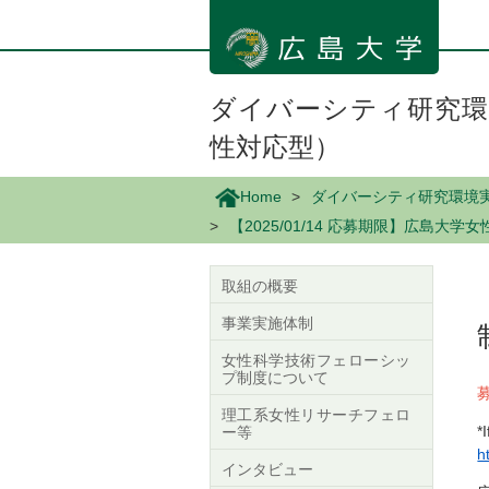
メ
イ
ン
コ
ン
ダイバーシティ研究環
テ
性対応型）
ン
ツ
に
Home
ダイバーシティ研究環境
移
【2025/01/14 応募期限】広島
動
取組の概要
事業実施体制
女性科学技術フェローシッ
プ制度について
理工系女性リサーチフェロ
*
ー等
h
インタビュー