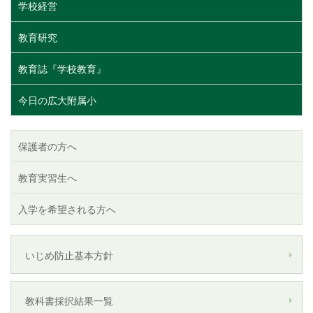
学校経営
ー
ジ
教育研究
教育誌『学校教育』
今日の広大附属小
保護者の方へ
教育実習生へ
入学を希望される方へ
いじめ防止基本方針
教科書採択結果一覧