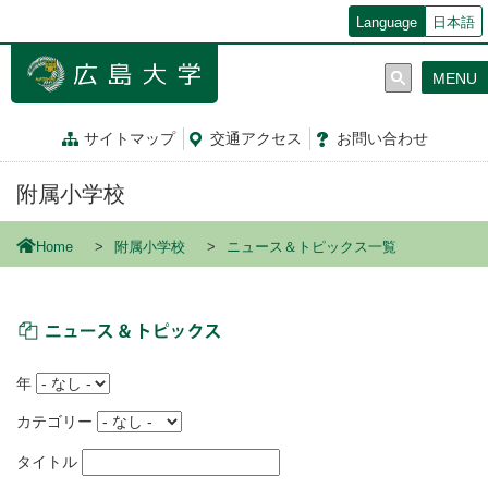
メ
Language
日本語
イ
ン
MENU
コ
ン
テ
サイトマップ
交通
アクセス
お問
い
合
わ
せ
ン
ツ
附属小学校
に
移
動
Home
附属小学校
ニュース＆トピックス一覧
ニュース＆トピックス
年
カテゴリー
タイトル