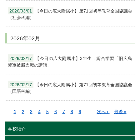
2026/03/01
【今日の広大附属小】第71回初等教育全国協議会
（社会科編）
2026年02月
2026/02/17
【今日の広大附属小】3年生：総合学習「旧広島
陸軍被服支廠の講話」
2026/02/17
【今日の広大附属小】第71回初等教育全国協議会
（国語科編）
ペ
カ
1
ペ
2
ペ
3
ペ
4
ペ
5
ペ
6
ペ
7
ペ
8
ペ
9
…
次
次へ ›
最
最後 »
ー
レ
ー
ー
ー
ー
ー
ー
ー
ー
ペ
終
ジ
ン
ジ
ジ
ジ
ジ
ジ
ジ
ジ
ジ
ー
ペ
学校紹介
送
ト
ジ
ー
り
ペ
ジ