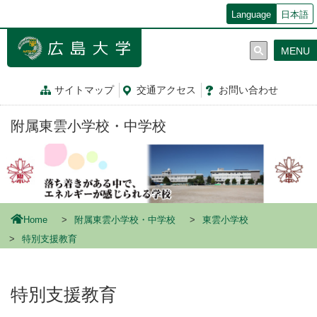
メ
Language
日本語
イ
ン
MENU
コ
ン
テ
サイトマップ
交通
アクセス
お問
い
合
わ
せ
ン
ツ
附属東雲小学校・中学校
に
移
動
Home
附属東雲小学校・中学校
東雲小学校
特別支援教育
特別支援教育