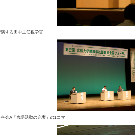
講演する田中主任視学官
分科会A「言語活動の充実」の1コマ