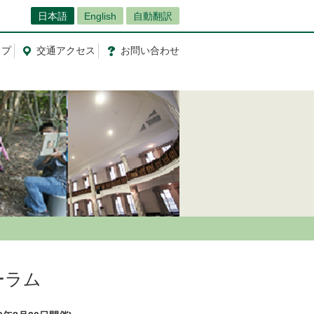
日本語
English
自動翻訳
ップ
交通
アクセス
お問
い
合
わ
せ
ーラム