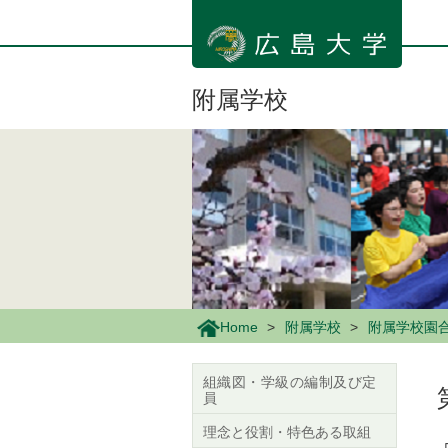
メ
イ
ン
コ
ン
附属学校
テ
ン
ツ
に
移
動
Home
附属学校
附属学校園
組織図・学級の編制及び定
員
理念と役割・特色ある取組