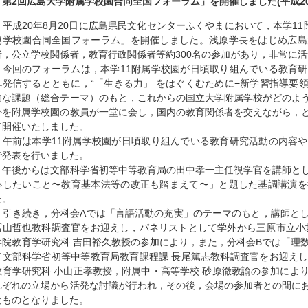
「第2回広島大学附属学校園合同全国フォーラム」を開催しました(平成20
平成20年8月20日に広島県民文化センターふくやまにおいて，本学11
属学校園合同全国フォーラム」を開催しました。浅原学長をはじめ広島
者，公立学校関係者，教育行政関係者等約300名の参加があり，非常に
今回のフォーラムは，本学11附属学校園が日頃取り組んでいる教育研
へ発信するとともに，“「生きる力」 をはぐくむために−新学習指導要領
的な課題（総合テーマ）のもと，これからの国立大学附属学校がどのよ
かを附属学校園の教員が一堂に会し，国内の教育関係者を交えながら，
て開催いたしました。
午前は本学11附属学校園が日頃取り組んでいる教育研究活動の内容や
で発表を行いました。
午後からは文部科学省初等中等教育局の田中孝一主任視学官を講師とし
心したいこと〜教育基本法等の改正も踏まえて〜」と題した基調講演を
た。
引き続き，分科会Aでは「言語活動の充実」のテーマのもと，講師とし
冨山哲也教科調査官をお迎えし，パネリストとして学外から三原市立小
学院教育学研究科 吉田裕久教授の参加により，また，分科会Bでは「理
て文部科学省初等中等教育局教育課程課 長尾篤志教科調査官をお迎え
教育学研究科 小山正孝教授，附属中・高等学校 砂原徹教諭の参加によ
れぞれの立場から活発な討議が行われ，その後，会場の参加者との間に
なものとなりました。