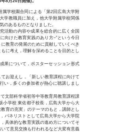
年8月20日開催)。
附属学校園合同による「第2回広島大学附
大学教職員に加え，他大学附属学校関係
活気のあるものとなりました。
究活動の内容や成果を総合的に広く全国
に向けた教育実践のあり方−”という今日
うに教育の発展のために貢献していくべき
ともに考え，理解を深めることを目的とし
成果について，ポスターセッション形式
てお迎えし，「新しい教育課程に向けて
行い，多くの参加者が熱心に聴講しまし
て文部科学省初等中等教育局教育課程課
坂小学校 東佐都子校長，広島大学から大
数教育の充実」のテーマのもと，講師とし
し，パネリストとして広島大学から大学院
り，具体的な教育実践の進め方についてそ
おいて意見交換も行われるなど大変有意義