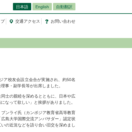
日本語
English
自動翻訳
ップ
交通
アクセス
お問
い
合
わ
せ
ボジア校友会設立会合が実施され、約50名
隆理事・副学長等が出席しました。
生同士の親睦を深めるとともに、日本や広
橋になって欲しい」と挨拶がありました。
・ブンライ氏（カンボジア教育省高等教育
「広島大学国際交流アンバサダー」認定状
互いの近況などを語り合い旧交を深めまし