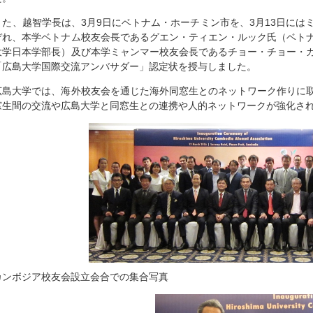
また、越智学長は、3月9日にベトナム・ホーチミン市を、3月13日には
ぞれ、本学ベトナム校友会長であるグエン・ティエン・ルック氏（ベト
大学日本学部長）及び本学ミャンマー校友会長であるチョー・チョー・
「広島大学国際交流アンバサダー」認定状を授与しました。
広島大学では、海外校友会を通じた海外同窓生とのネットワーク作りに
窓生間の交流や広島大学と同窓生との連携や人的ネットワークが強化さ
カンボジア校友会設立会合での集合写真