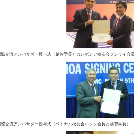
国際交流アンバサダー授与式（越智学長とカンボジア校友会ブンライ会
国際交流アンバサダー授与式（ベトナム校友会ルック会長と越智学長）