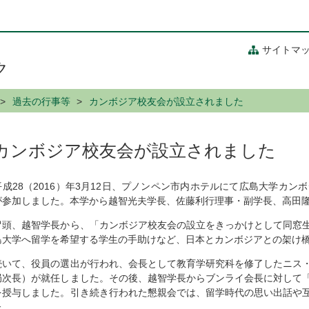
サイトマ
ク
過去の行事等
カンボジア校友会が設立されました
カンボジア校友会が設立されました
平成28（2016）年3月12日、プノンペン市内ホテルにて広島大学カン
が参加しました。本学から越智光夫学長、佐藤利行理事・副学長、高田
冒頭、越智学長から、「カンボジア校友会の設立をきっかけとして同窓
島大学へ留学を希望する学生の手助けなど、日本とカンボジアとの架け
続いて、役員の選出が行われ、会長として教育学研究科を修了したニス
局次長）が就任しました。その後、越智学長からブンライ会長に対して
を授与しました。引き続き行われた懇親会では、留学時代の思い出話や
た。