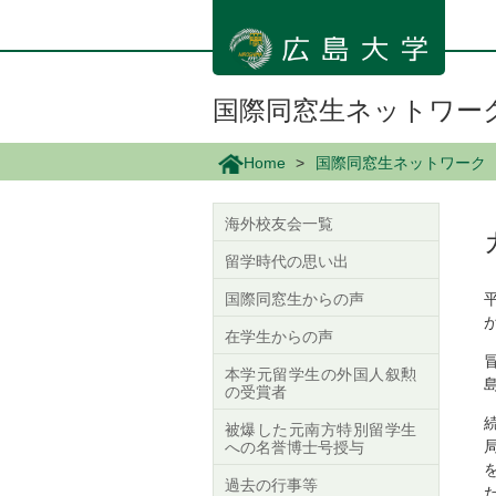
メ
イ
ン
コ
ン
国際同窓生ネットワー
テ
ン
Home
国際同窓生ネットワーク
ツ
に
移
海外校友会一覧
動
留学時代の思い出
国際同窓生からの声
在学生からの声
本学元留学生の外国人叙勲
の受賞者
被爆した元南方特別留学生
への名誉博士号授与
過去の行事等