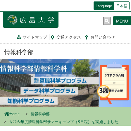
メ
Language
日本語
イ
ン
MENU
コ
ン
テ
サイトマップ
交通
アクセス
お問
い
合
わ
せ
ン
ツ
情報科学部
に
移
動
Home
情報科学部
令和６年度情報科学部サマーキャンプ（B日程）を実施しました。