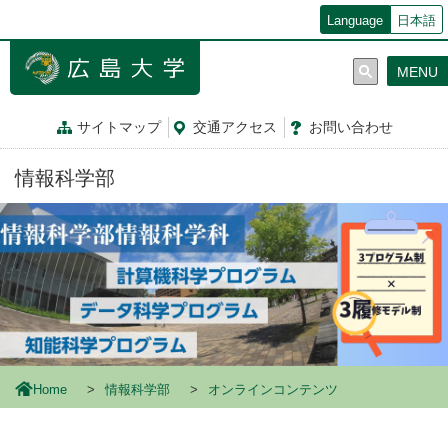
メ
Language
日本語
イ
ン
MENU
コ
ン
テ
サイトマップ
交通
アクセス
お問
い
合
わ
せ
ン
ツ
情報科学部
に
移
動
Home
情報科学部
オンラインコンテンツ