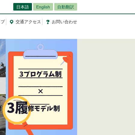
日本語
English
自動翻訳
ップ
交通
アクセス
お問
い
合
わ
せ