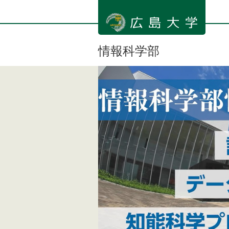
メ
イ
ン
コ
ン
情報科学部
テ
ン
ツ
に
移
動