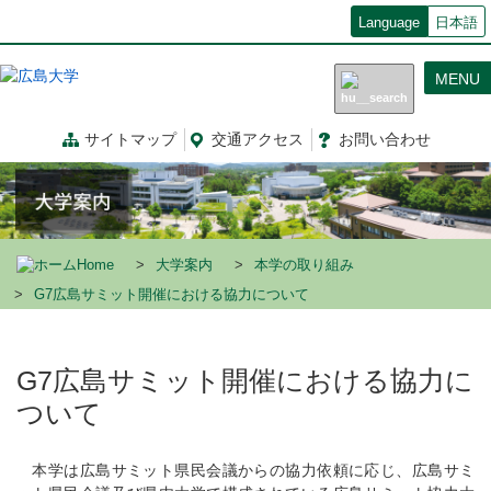
メ
Language
日本語
イ
ン
MENU
コ
ン
テ
サイトマップ
交通
アクセス
お問
い
合
わ
せ
ン
ツ
に
移
動
Home
大学案内
本学の取り組み
G7広島サミット開催における協力について
G7広島サミット開催における協力に
ついて
本学は広島サミット県民会議からの協力依頼に応じ、広島サミ