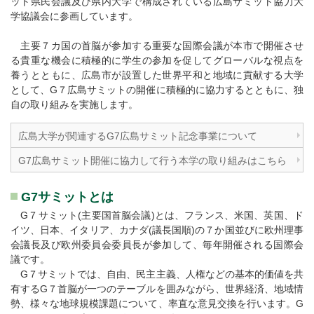
ット県民会議及び県内大学で構成されている広島サミット協力大
学協議会に参画しています。
主要７カ国の首脳が参加する重要な国際会議が本市で開催させ
る貴重な機会に積極的に学生の参加を促してグローバルな視点を
養うとともに、広島市が設置した世界平和と地域に貢献する大学
として、G７広島サミットの開催に積極的に協力するとともに、独
自の取り組みを実施します。
広島大学が関連するG7広島サミット記念事業について
G7広島サミット開催に協力して行う本学の取り組みはこちら
G7サミットとは
G７サミット(主要国首脳会議)とは、フランス、米国、英国、ド
イツ、日本、イタリア、カナダ(議長国順)の７か国並びに欧州理事
会議長及び欧州委員会委員長が参加して、毎年開催される国際会
議です。
G７サミットでは、自由、民主主義、人権などの基本的価値を共
有するG７首脳が一つのテーブルを囲みながら、世界経済、地域情
勢、様々な地球規模課題について、率直な意見交換を行います。G