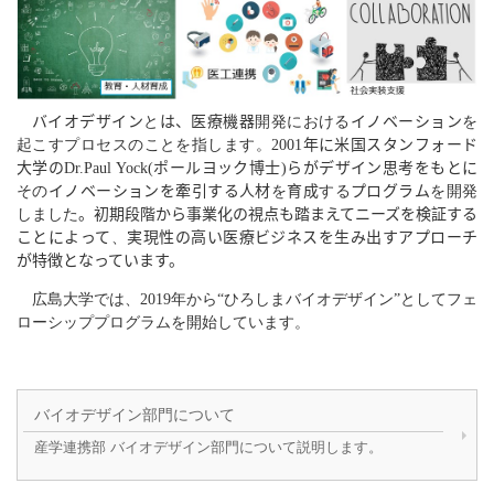
バイオデザイン
と
は、医療機器
開発における
イノベーション
を
起こすプロセスのことを指します。
2001
年に米国スタンフォード
大学の
Dr.Paul Yock(
ポールヨック博士
)
らがデザイン思考をもとに
その
イノベーションを牽引する人材
を
育成
する
プログラム
を開発
しました
。初期段階から事業化の視点も踏まえてニーズを検証する
ことによって
、
実現性の高い医療ビジネスを生み出すアプローチ
が特徴となっています。
広島大学では、2019年から“ひろしまバイオデザイン”としてフェ
ローシッププログラムを開始しています。
バイオデザイン部門について
産学連携部 バイオデザイン部門について説明します。