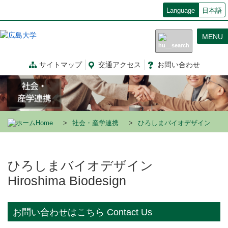
メ
Language
日本語
イ
ン
MENU
コ
ン
テ
サイトマップ
交通
アクセス
お問
い
合
わ
せ
ン
ツ
に
移
動
Home
社会・産学連携
ひろしまバイオデザイン
ひろしまバイオデザイン
Hiroshima Biodesign
お問い合わせはこちら Contact Us