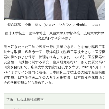
特命講師 今田 寛人（いまだ ひろひと／Hirohito Imada）
臨床工学技士／医科学博士 東亜大学工学部卒業、広島大学大学
院医系科学研究科修了
元々好きだった工学で医療分野に貢献できることを知り臨床工学
技士を取得。広島赤十字・原爆病院で臨床工学技士として医療機
器の操作および保守・管理を担当してきた。その間、医療機器の
安全性・有効性に関する研究、臨床研究を行い、さらに質の高い
研究を目指して、広島大学大学院では疫学を専攻。2024年5月より
バイオデザイン部門に着任。日本臨床工学技士会の臨学産連携推
進委員、日本生体医工学会の産学連携委員、日本血液浄化技術学
会の学術委員なども務めている。
学術・社会連携推進機構