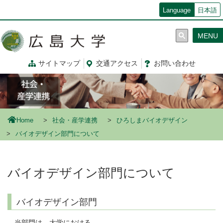
メ
Language
日本語
イ
ン
MENU
コ
ン
テ
サイトマップ
交通
アクセス
お問
い
合
わ
せ
ン
ツ
に
移
動
Home
社会・産学連携
ひろしまバイオデザイン
バイオデザイン部門について
バイオデザイン部門について
バイオデザイン部門
当部門は、大学における