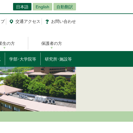
日本語
English
自動翻訳
ップ
交通
アクセス
お問
い
合
わ
せ
業生の方
保護者の方
流
学部･大学院等
研究所･施設等