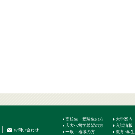
高校生・受験生の方
大学案内
広大へ留学希望の方
入試情報
お問
い
合
わ
せ
一般・地域の方
教育･学