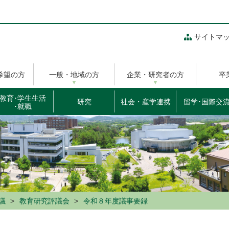
サイトマ
希望の方
一般・地域の方
企業・研究者の方
卒
教育･学生生活
研究
社会・産学連携
留学･国際交
･就職
議
教育研究評議会
令和８年度議事要録