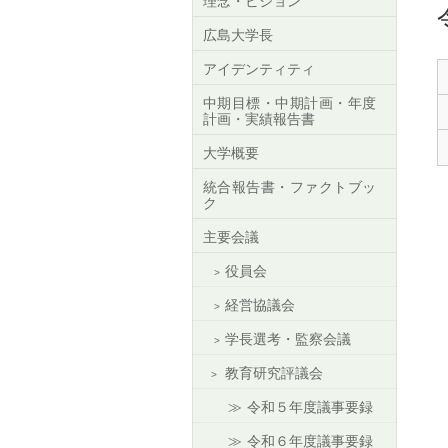
理念・ビジョン
広島大学長
アイデンティティ
中期目標・中期計画・年度
計画・実績報告書
大学概要
統合報告書・ファクトブッ
ク
主要会議
役員会
経営協議会
学長選考・監察会議
教育研究評議会
令和５年度議事要録
令和６年度議事要録