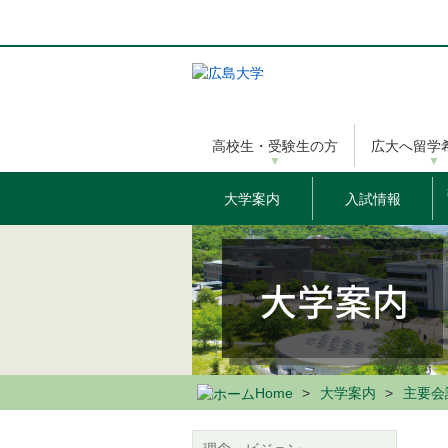
メ
イ
ン
コ
ン
テ
ン
高校生・受験生の方
広大へ留学
ツ
に
移
大学案内
入試情報
動
Home
大学案内
主要会